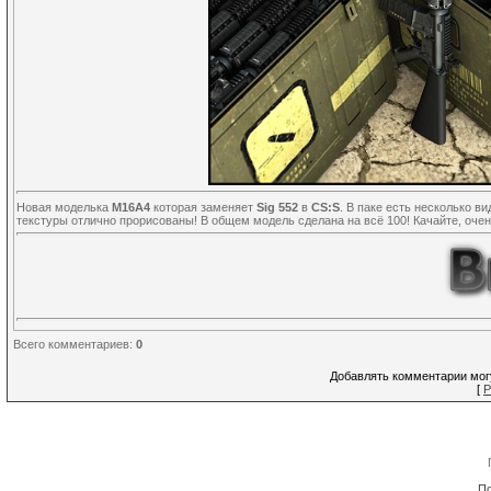
Новая моделька
M16A4
которая заменяет
Sig 552
в
CS:S
. В паке есть несколько в
текстуры отлично прорисованы! В общем модель сделана на всё 100! Качайте, очен
Всего комментариев
:
0
Добавлять комментарии могу
[
Р
По