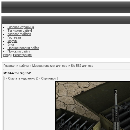
Главная страница
Ты нужен сайту!
Каталог файлов
Гостевая
Форум
Блог
Полная версия сайта
Поиск по сайту
Вход
|
Регистрация
Главная
»
Файлы
»
Модели оружия для css
»
Sig 552 для css
M16A4 for Sig 552
[ ·
Скачать удаленно
() ·
Скриншот
]