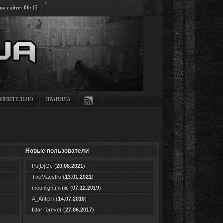
>
а сайте: 06:15
ЛНИТЕЛЬНО
ПРАВИЛА
Новые пользователи
Pu[D]Ge
(
20.08.2021
)
TheMaestro
(
13.01.2021
)
moonlightmimic
(
07.12.2019
)
A_Antipin
(
14.07.2018
)
Ildar-forever
(
27.06.2017
)