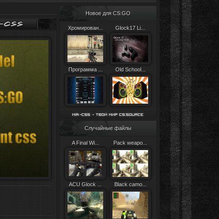
Новое для CS:GO
Хромирован...
Glock17 Li...
Программа ...
Old School...
Случайные файлы
A Final Wi...
Pack weapo...
ACU Glock ...
Black camo...