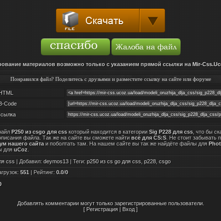
ование материалов возможно только с указанием прямой ссылки на
Mir-Css.Uc
Понравился файл? Поделитесь с друзьями и разместите ссылку на сайте или форуме
HTML
B-Code
сылка
файл
P250 из csgo для css
который находится в категории
Sig P228 для css
, что бы с
описания файла. Так же на сайте вы сможете найти
всё для CS:S
. Не стоит забывать 
м нашего сайта
и поболтать там. На нашем сайте вы так же найдёте файлы для
Pho
ы для
uCoz
.
ля css
|
Добавил
:
deymos13
|
Теги
:
p250 из cs go для css
,
p228
,
csgo
агрузок
:
551
|
Рейтинг
:
0.0
/
0
0
Добавлять комментарии могут только зарегистрированные пользователи.
[
Регистрация
|
Вход
]