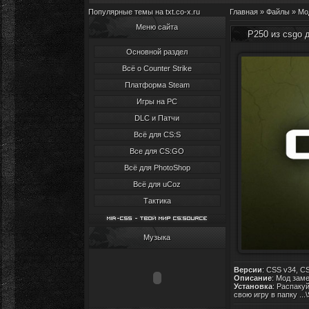
Популярные темы на txt.co-x.ru
Главная
»
Файлы
»
Мо
Меню сайта
P250 из csgo 
Основной раздел
Всё о Counter Strike
Платформа Steam
Игры на PC
DLC и Патчи
Всё для CS:S
Все для CS:GO
Всё для PhotoShop
Всё для uCoz
Тактика
Музыка
Версии
: CSS v34, C
Описание
: Мод зам
Установка
: Распакуй
свою игру в папку ..