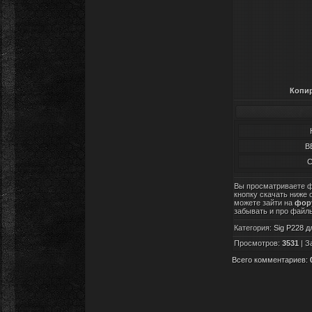
Копир
B
С
Вы просматриваете 
кнопку скачать ниже 
можете зайти на
фору
забывать и про файл
Категория
:
Sig P228 д
Просмотров
:
3531
|
З
Всего комментариев
: