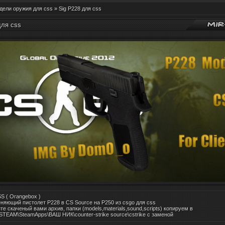
дели оружия для css
»
Sig P228 для css
для css
SS ( Orangebox )
еняющий пистолет P228 в CS Source на P250 из csgo для css
те скаченый вами архив, папки (models,materials,sound,scripts) копируем в
.\STEAM\SteamApps\ВАШ НИК\counter-strike source\cstrike с заменой