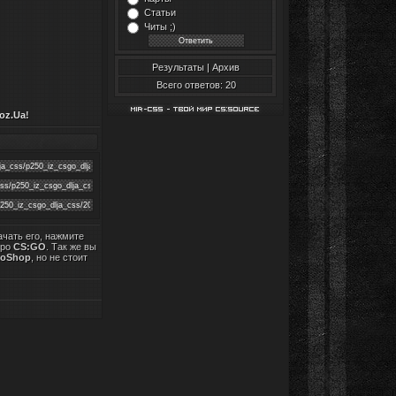
Статьи
Читы ;)
Результаты
|
Архив
Всего ответов: 20
oz.Ua
!
качать его, нажмите
про
CS:GO
. Так же вы
toShop
, но не стоит