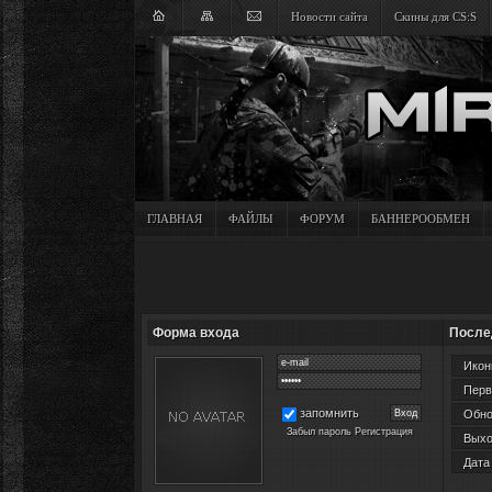
Новости сайта
Скины для CS:S
ГЛАВНАЯ
ФАЙЛЫ
ФОРУМ
БАННЕРООБМЕН
Форма входа
После
Иконк
Перв
запомнить
Обнов
Забыл пароль
Регистрация
Выхо
Дата 