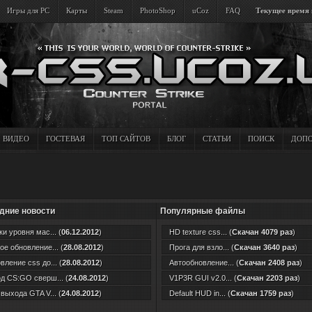
Игры для PC
Карты
Steam
PhotoShop
uCoz
FAQ
Текущее время н
ВИДЕО
ГОСТЕВАЯ
ТОП САЙТОВ
БЛОГ
СТАТЬИ
ПОИСК
ДОПО
дние новости
Популярные файлы
и уровня мас... (
06.12.2012
)
HD texture css... (
Скачан 4079 раз
)
ое обновление... (
28.08.2012
)
Прога для взло... (
Скачан 3640 раз
)
ление css до... (
28.08.2012
)
Автообновление... (
Скачан 2408 раз
)
д CS:GO сверш... (
24.08.2012
)
V1P3R GUI v2.0... (
Скачан 2203 раз
)
выхода GTA V... (
24.08.2012
)
Default HUD in... (
Скачан 1759 раз
)