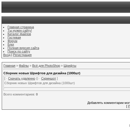
Главная страница
Ты нужен сайту!
Каталог файлов
Гостевая
Форум
Блог
Полная версия сайта
Поиск по сайту
Вход
|
Регистрация
Главная
»
Файлы
»
Всё для PhotoShop
»
Шрифты
Сборник новых Шрифтов для дизайна (1000шт)
[ ·
Скачать удаленно
() ·
Скриншот
]
Сборник новых Шрифтов для дизайна (1000шт)
Всего комментариев
:
0
Добавлять комментарии могу
[
Р