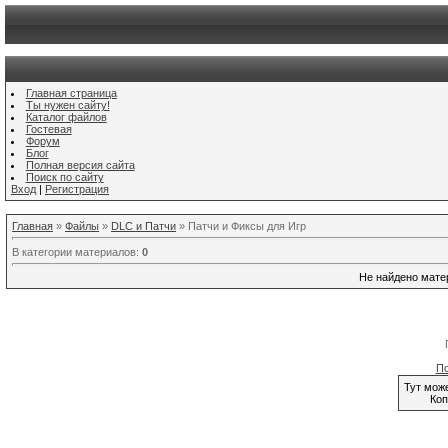
Главная страница
Ты нужен сайту!
Каталог файлов
Гостевая
Форум
Блог
Полная версия сайта
Поиск по сайту
Вход
|
Регистрация
Главная
»
Файлы
»
DLC и Патчи
» Патчи и Фиксы для Игр
В категории материалов
:
0
Не найдено мате
По
Тут мож
Коп