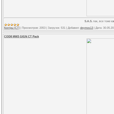
S.A.S.
пак, все тоже
с
Контры [CT]
|
Просмотров:
2053
|
Загрузок:
531
|
Добавил:
deymos13
|
Дата:
30.05.2
COD8 MW3 GIGN CT Pack