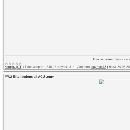
Высококачественный
Контры [CT]
|
Просмотров:
1315
|
Загрузок:
314
|
Добавил:
deymos13
|
Дата:
30.05.2
MW2 Elite factions all ACU-army