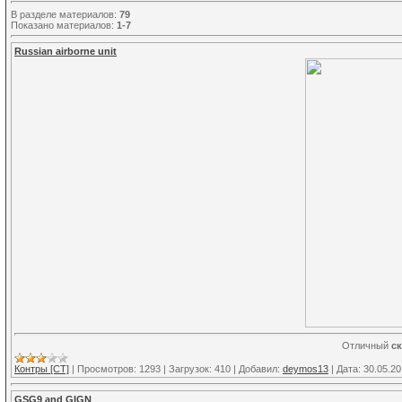
В разделе материалов
:
79
Показано материалов
:
1-7
Russian airborne unit
Отличный
с
Контры [CT]
|
Просмотров:
1293
|
Загрузок:
410
|
Добавил:
deymos13
|
Дата:
30.05.2
GSG9 and GIGN