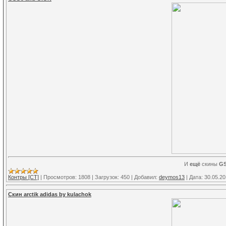
И
ещё
скины
G
Контры [CT]
|
Просмотров:
1808
|
Загрузок:
450
|
Добавил:
deymos13
|
Дата:
30.05.2
Скин arctik adidas by kulachok