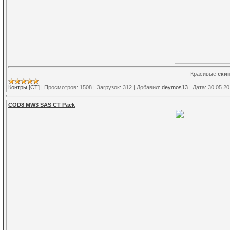
Красивые
ски
Контры [CT]
|
Просмотров:
1508
|
Загрузок:
312
|
Добавил:
deymos13
|
Дата:
30.05.2
COD8 MW3 SAS CT Pack