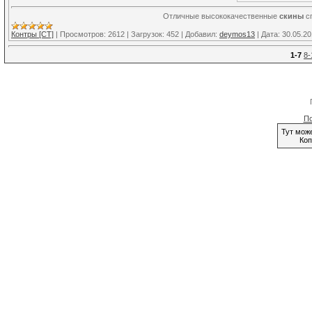
Отличные высококачественные
скины
сп
Контры [CT]
|
Просмотров:
2612
|
Загрузок:
452
|
Добавил:
deymos13
|
Дата:
30.05.2
1-7
8-
По
Тут мож
Коп