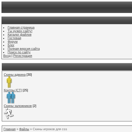
Главная страница
Ты нужен сайту!
Каталог файлов
Гостевая
Форум
Блог
Полная версия сайта
Поиск по сайту
Вход
|
Регистрация
Скины админа
[30]
Контры [CT]
[25]
Скины заложников
[2]
Главная
»
Файлы
» Скины игроков для css