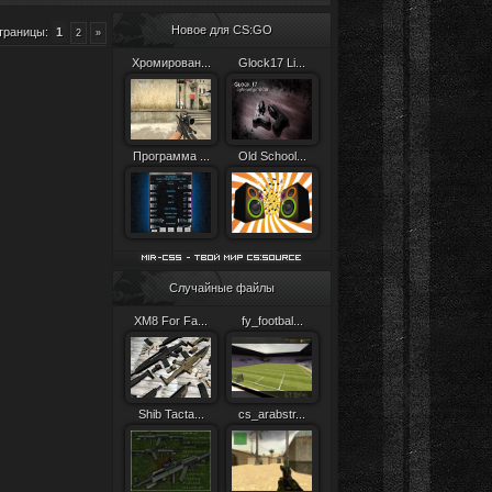
Новое для CS:GO
траницы
:
1
2
»
Хромирован...
Glock17 Li...
Программа ...
Old School...
Случайные файлы
XM8 For Fa...
fy_footbal...
Shib Tacta...
cs_arabstr...