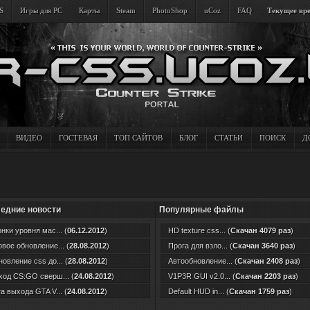
S
Игры для PC
Карты
Steam
PhotoShop
uCoz
FAQ
Текущее вре
ВИДЕО
ГОСТЕВАЯ
ТОП САЙТОВ
БЛОГ
СТАТЬИ
ПОИСК
Д
едние новости
Популярные файлы
нки уровня мас... (
06.12.2012
)
HD texture css... (
Скачан 4079 раз
)
вое обновление... (
28.08.2012
)
Прога для взло... (
Скачан 3640 раз
)
овление css до... (
28.08.2012
)
Автообновление... (
Скачан 2408 раз
)
од CS:GO сверш... (
24.08.2012
)
V1P3R GUI v2.0... (
Скачан 2203 раз
)
а выхода GTA V... (
24.08.2012
)
Default HUD in... (
Скачан 1759 раз
)