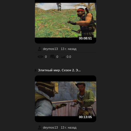
00:08:51
deymos13
13 г. назад
0
0
0.0
Элитный мир. Сезон 2. Э...
00:13:05
deymos13
13 г. назад