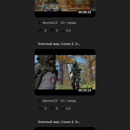
00:09:33
deymos13
13 г. назад
0
0
0.0
Элитный мир. Сезон 2. Э...
00:10:14
deymos13
13 г. назад
0
0
0.0
Элитный мир. Сезон 2. Э...