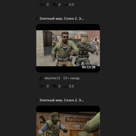
0
0
0.0
Элитный мир. Сезон 2. Э...
00:13:38
deymos13
13 г. назад
0
0
0.0
Элитный мир. Сезон 2. Э...