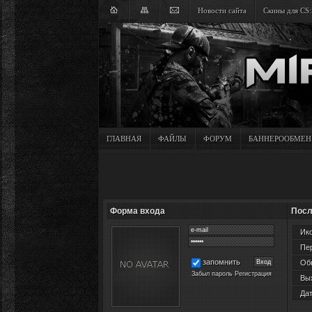
Новости сайта
Скины для CS:
ГЛАВНАЯ
ФАЙЛЫ
ФОРУМ
БАННЕРООБМЕН
Форма входа
Посл
Ико
Пер
запомнить
Обн
Забыл пароль
Регистрация
Вых
Дат