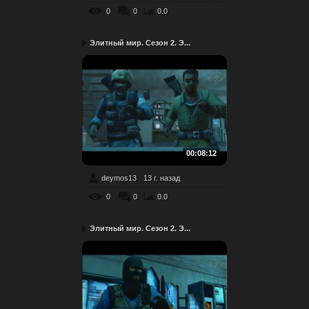
0
0
0.0
Элитный мир. Сезон 2. Э...
00:08:12
deymos13
13 г. назад
0
0
0.0
Элитный мир. Сезон 2. Э...