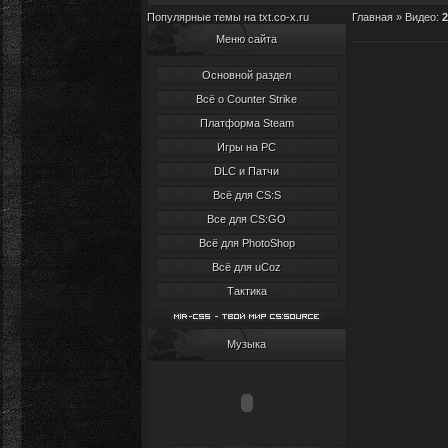
Популярные темы на txt.co-x.ru
Главная
»
Видео
:
2
Меню сайта
Основной раздел
Всё о Counter Strike
Платформа Steam
Игры на PC
DLC и Патчи
Всё для CS:S
Все для CS:GO
Всё для PhotoShop
Всё для uCoz
Тактика
Музыка