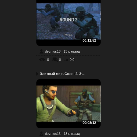
00:12:52
deymos13
13 г. назад
0
0
0.0
Элитный мир. Сезон 2. Э...
00:08:12
deymos13
13 г. назад