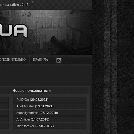
>
мя на сайте: 10:47
ОПОЛНИТЕЛЬНО
ПРАВИЛА
Новые пользователи
Pu[D]Ge
(
20.08.2021
)
TheMaestro
(
13.01.2021
)
moonlightmimic
(
07.12.2019
)
A_Antipin
(
14.07.2018
)
Ildar-forever
(
27.06.2017
)