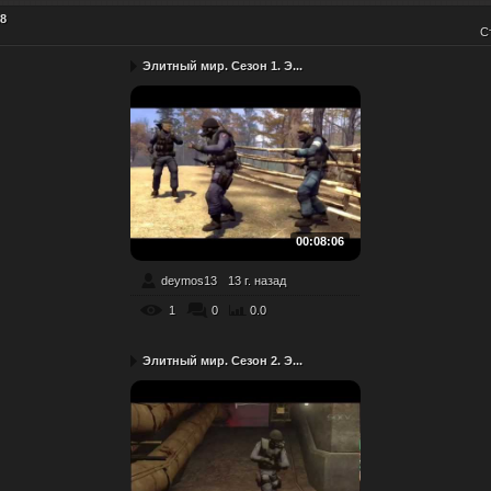
8
С
Элитный мир. Сезон 1. Э...
00:08:06
deymos13
13 г. назад
1
0
0.0
Элитный мир. Сезон 2. Э...