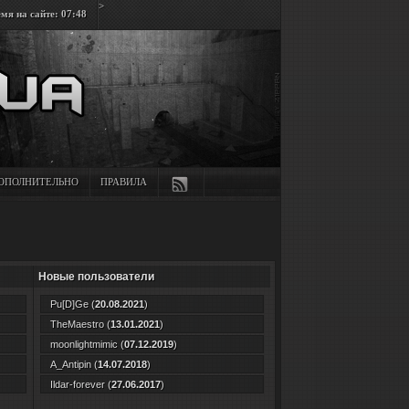
>
мя на сайте: 07:48
ОПОЛНИТЕЛЬНО
ПРАВИЛА
Новые пользователи
Pu[D]Ge
(
20.08.2021
)
TheMaestro
(
13.01.2021
)
moonlightmimic
(
07.12.2019
)
A_Antipin
(
14.07.2018
)
Ildar-forever
(
27.06.2017
)