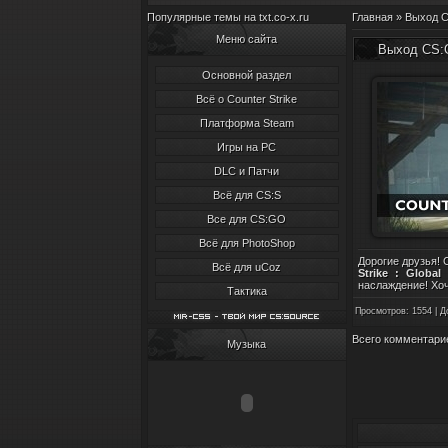
Популярные темы на txt.co-x.ru
Главная
» Выход C
Меню сайта
Выход CS:
Основной раздел
Всё о Counter Strike
Платформа Steam
Игры на PC
DLC и Патчи
Всё для CS:S
Все для CS:GO
Всё для PhotoShop
Дорогие друзья! 
Всё для uCoz
Strike : Global
наслаждение! Хоч
Тактика
Просмотров
: 1554 |
Д
Всего комментари
Музыка