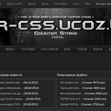
S
Игры для PC
Карты
Steam
PhotoShop
uCoz
FAQ
Текущее вре
ВИДЕО
ГОСТЕВАЯ
ТОП САЙТОВ
БЛОГ
СТАТЬИ
ПОИСК
Д
едние новости
Популярные файлы
нки уровня мас... (
06.12.2012
)
HD texture css... (
Скачан 4079 раз
)
вое обновление... (
28.08.2012
)
Прога для взло... (
Скачан 3640 раз
)
овление css до... (
28.08.2012
)
Автообновление... (
Скачан 2408 раз
)
од CS:GO сверш... (
24.08.2012
)
V1P3R GUI v2.0... (
Скачан 2203 раз
)
а выхода GTA V... (
24.08.2012
)
Default HUD in... (
Скачан 1759 раз
)