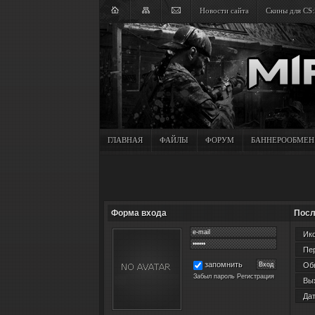
Новости сайта
Скины для CS:
ГЛАВНАЯ
ФАЙЛЫ
ФОРУМ
БАННЕРООБМЕН
Форма входа
Посл
Ико
Пер
запомнить
Обн
Забыл пароль
Регистрация
Вых
Дат