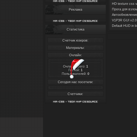
HD texture css 
Прога для взлом
Реклама
Автообновление 
V1P3R GUI v2.0 
Default HUD in b
Статистика
Счетчик юзеров:
Материалы:
Онлайн:
Онлайн всего:
1
Гостей:
1
Пользователей:
0
Сегодня нас посетили:
Счетчики: