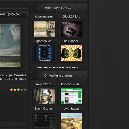
Новое для CS:GO
Хромирован...
Glock17 Li...
Программа ...
Old School...
сь,
игра Counter
Случайные файлы
 и играть в свое
Awp Street...
Красивый ш...
Night Game...
awp_baem