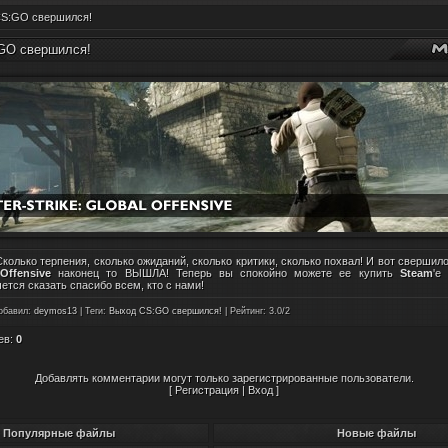
S:GO свершился!
GO свершился!
Сколько терпения, сколько ожиданий, сколько критики, сколько похвал! И вот свершило
 Offensive
наконец то ВЫШЛА! Теперь вы спокойно можете ее купить
Steam
'e
ется сказать спасибо всем, кто с нами!
обавил
:
deymos13
|
Теги
:
Выход CS:GO свершился!
|
Рейтинг
:
3.0
/
2
ев
:
0
Добавлять комментарии могут только зарегистрированные пользователи.
[
Регистрация
|
Вход
]
Популярные файлы
Новые файлы