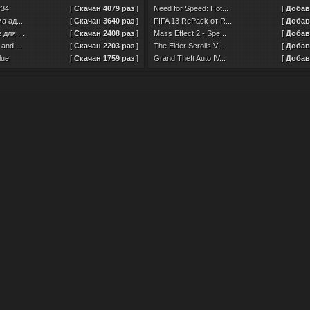
v34
[
Скачан 4079 раз
]
Need for Speed: Hot...
[
Добавл
а ад...
[
Скачан 3640 раз
]
FIFA 13 RePack от R...
[
Добавл
для ...
[
Скачан 2408 раз
]
Mass Effect 2 - Spe...
[
Добавл
and ...
[
Скачан 2203 раз
]
The Elder Scrolls V...
[
Добавл
lue
[
Скачан 1759 раз
]
Grand Theft Auto IV...
[
Добавл