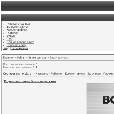
Главная страница
Ты нужен сайту!
Каталог файлов
Гостевая
Форум
Блог
Полная версия сайта
Поиск по сайту
Вход
|
Регистрация
Главная
»
Файлы
»
Звуки для css
» Звуки для css
В категории материалов
:
1
Показано материалов
:
1-1
Сортировать по
:
Дате
·
Названию
·
Рейтингу
·
Комментариям
·
Загрузкам
·
Просмо
Радиопереговоры Ботов на русском