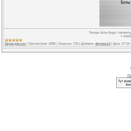
Теперь боты будут говорить
с игрой
Звуки для css
|
Просмотров:
2888
|
Загрузок:
726
|
Добавил:
deymos13
|
Дата:
07.04
По
Тут мож
Коп