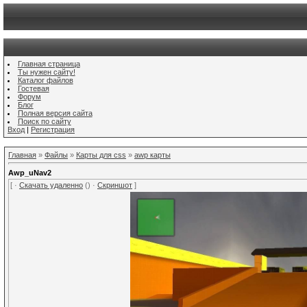
Главная страница
Ты нужен сайту!
Каталог файлов
Гостевая
Форум
Блог
Полная версия сайта
Поиск по сайту
Вход
|
Регистрация
Главная
»
Файлы
»
Карты для css
»
awp карты
Awp_uNav2
[ ·
Скачать удаленно
() ·
Скриншот
]