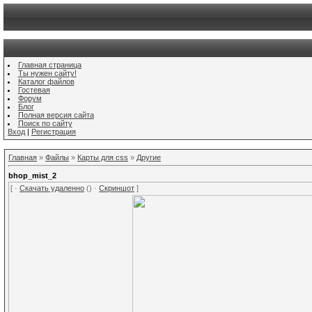
Главная страница
Ты нужен сайту!
Каталог файлов
Гостевая
Форум
Блог
Полная версия сайта
Поиск по сайту
Вход
|
Регистрация
Главная
»
Файлы
»
Карты для css
»
Другие
bhop_mist_2
[ ·
Скачать удаленно
() ·
Скриншот
]