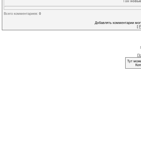
Там
новы
Всего комментариев
:
0
Добавлять комментарии могу
[
Р
По
Тут мож
Коп