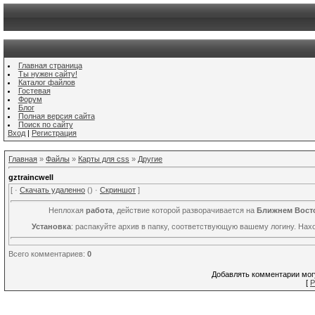
Главная страница
Ты нужен сайту!
Каталог файлов
Гостевая
Форум
Блог
Полная версия сайта
Поиск по сайту
Вход
|
Регистрация
Главная
»
Файлы
»
Карты для css
»
Другие
gztraincwell
[ ·
Скачать удаленно
() ·
Скриншот
]
Неплохая
работа
, действие которой разворачивается на
Ближнем Вост
Установка
: распакуйте архив в папку, соответствующую вашему логину. Нах
Всего комментариев
:
0
Добавлять комментарии могу
[
Р