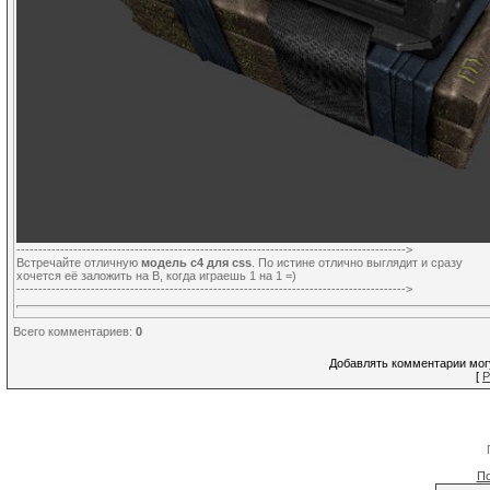
----------------------------------------------------------------------------------------->
Встречайте отличную
модель c4 для css
. По истине отлично выглядит и сразу
хочется её заложить на B, когда играешь 1 на 1 =)
----------------------------------------------------------------------------------------->
Всего комментариев
:
0
Добавлять комментарии могу
[
Р
По