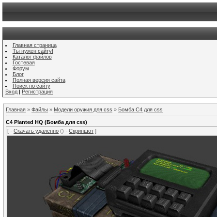
Главная страница
Ты нужен сайту!
Каталог файлов
Гостевая
Форум
Блог
Полная версия сайта
Поиск по сайту
Вход
|
Регистрация
Главная
»
Файлы
»
Модели оружия для css
»
Бомба C4 для css
C4 Planted HQ (Бомба для css)
[ ·
Скачать удаленно
() ·
Скриншот
]