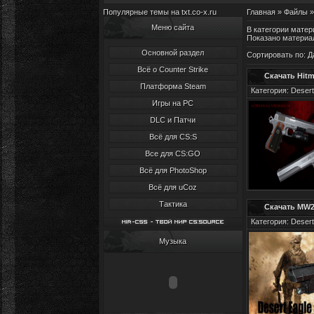
Популярные темы на txt.co-x.ru
Главная
»
Файлы
Меню сайта
В категории матер
Показано материа
Основной раздел
Сортировать по
:
Д
Всё о Counter Strike
Скачать Hitm
Платформа Steam
Категория: Desert
Игры на PC
DLC и Патчи
Всё для CS:S
Все для CS:GO
Всё для PhotoShop
Всё для uCoz
Тактика
Скачать MW2-
Категория: Desert
Музыка