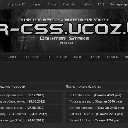
S
Игры для PC
Карты
Steam
PhotoShop
uCoz
FAQ
Текущее вре
ВИДЕО
ГОСТЕВАЯ
ТОП САЙТОВ
БЛОГ
СТАТЬИ
ПОИСК
Д
едние новости
Популярные файлы
нки уровня мас... (
06.12.2012
)
HD texture css... (
Скачан 4079 раз
)
вое обновление... (
28.08.2012
)
Прога для взло... (
Скачан 3640 раз
)
овление css до... (
28.08.2012
)
Автообновление... (
Скачан 2408 раз
)
од CS:GO сверш... (
24.08.2012
)
V1P3R GUI v2.0... (
Скачан 2203 раз
)
а выхода GTA V... (
24.08.2012
)
Default HUD in... (
Скачан 1759 раз
)