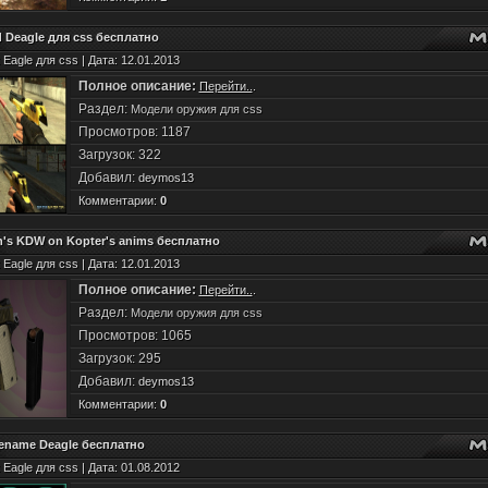
 Deagle для css бесплатно
 Eagle для css | Дата: 12.01.2013
Полное описание:
Перейти..
.
Раздел:
Модели оружия для css
Просмотров: 1187
Загрузок: 322
Добавил:
deymos13
Комментарии:
0
's KDW on Kopter's anims бесплатно
 Eagle для css | Дата: 12.01.2013
Полное описание:
Перейти..
.
Раздел:
Модели оружия для css
Просмотров: 1065
Загрузок: 295
Добавил:
deymos13
Комментарии:
0
ename Deagle бесплатно
 Eagle для css | Дата: 01.08.2012