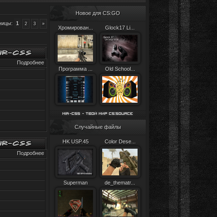
Новое для CS:GO
ницы
:
1
2
3
»
Хромирован...
Glock17 Li...
Подробнее
Программа ...
Old School...
Случайные файлы
HK USP.45
Color Dese...
Подробнее
Superman
de_thematr...