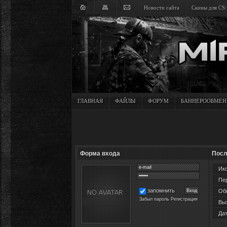
Новости сайта
Скины для CS:
ГЛАВНАЯ
ФАЙЛЫ
ФОРУМ
БАННЕРООБМЕН
Форма входа
Посл
Ико
Пер
запомнить
Обн
Забыл пароль
Регистрация
Вых
Дат