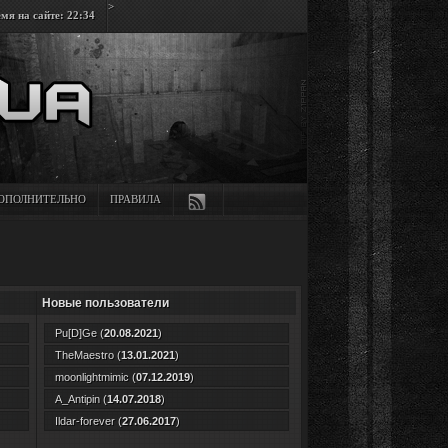
>
мя на сайте: 22:34
ОПОЛНИТЕЛЬНО
ПРАВИЛА
Новые пользователи
Pu[D]Ge
(
20.08.2021
)
TheMaestro
(
13.01.2021
)
moonlightmimic
(
07.12.2019
)
A_Antipin
(
14.07.2018
)
Ildar-forever
(
27.06.2017
)