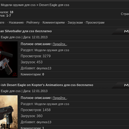
»
Модели оружия для css
» Desert Eagle для css
иалов
:
18
Стра
лов
:
1-7
ате
·
Названию
·
Рейтингу
·
Комментариям
·
Загрузкам
·
Просмотрам
an Silverballer для css бесплатно
 Eagle для css | Дата: 12.01.2013
Полное описание:
Перейти..
.
Раздел:
Модели оружия для css
Просмотров: 3279
Загрузок: 453
Добавил:
deymos13
Комментарии:
0
ish Desert Eagle on Kopter's Animations для css бесплатно
 Eagle для css | Дата: 12.01.2013
Полное описание:
Перейти..
.
Раздел:
Модели оружия для css
Просмотров: 1458
Загрузок: 360
Добавил:
deymos13
Комментарии:
1