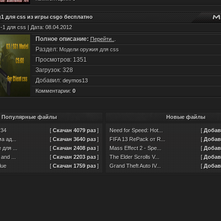
1 для css из игры csgo бесплатно
1 для css | Дата: 08.04.2012
Полное описание:
Перейти..
.
Раздел:
Модели оружия для css
Просмотров: 1351
Загрузок: 328
Добавил:
deymos13
Комментарии:
0
Популярные файлы
Новые файлы
v34
[
Скачан 4079 раз
]
Need for Speed: Hot...
[
Добавл
а ад...
[
Скачан 3640 раз
]
FIFA 13 RePack от R...
[
Добавл
для ...
[
Скачан 2408 раз
]
Mass Effect 2 - Spe...
[
Добавл
and ...
[
Скачан 2203 раз
]
The Elder Scrolls V...
[
Добавл
lue
[
Скачан 1759 раз
]
Grand Theft Auto IV...
[
Добавл