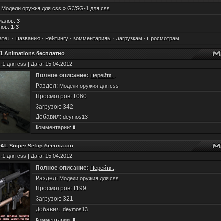
»
Модели оружия для css
» G3/SG-1 для css
иалов
:
3
лов
:
1-3
ате
·
Названию
·
Рейтингу
·
Комментариям
·
Загрузкам
·
Просмотрам
1 Animations бесплатно
1 для css | Дата: 15.04.2012
Полное описание:
Перейти..
.
Раздел:
Модели оружия для css
Просмотров: 1060
Загрузок: 342
Добавил:
deymos13
Комментарии:
0
AL Sniper Setup бесплатно
1 для css | Дата: 15.04.2012
Полное описание:
Перейти..
.
Раздел:
Модели оружия для css
Просмотров: 1199
Загрузок: 321
Добавил:
deymos13
Комментарии:
0