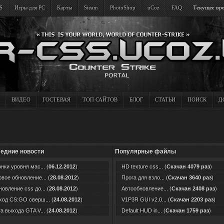
S
Игры для PC
Карты
Steam
PhotoShop
uCoz
FAQ
Текущее вре
ВИДЕО
ГОСТЕВАЯ
ТОП САЙТОВ
БЛОГ
СТАТЬИ
ПОИСК
Д
едние новости
Популярные файлы
нки уровня мас... (
06.12.2012
)
HD texture css... (
Скачан 4079 раз
)
вое обновление... (
28.08.2012
)
Прога для взло... (
Скачан 3640 раз
)
овление css до... (
28.08.2012
)
Автообновление... (
Скачан 2408 раз
)
од CS:GO сверш... (
24.08.2012
)
V1P3R GUI v2.0... (
Скачан 2203 раз
)
а выхода GTA V... (
24.08.2012
)
Default HUD in... (
Скачан 1759 раз
)