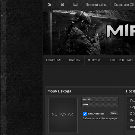
Новости сайта
Скины для CS:
ГЛАВНАЯ
ФАЙЛЫ
ФОРУМ
БАННЕРООБМЕН
Форма входа
Посл
Ико
Пер
запомнить
Обн
Забыл пароль
Регистрация
Вых
Дат