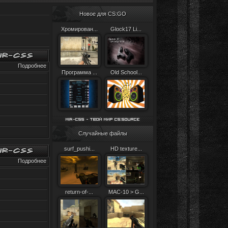
Новое для CS:GO
Хромирован...
Glock17 Li...
Подробнее
Программа ...
Old School...
Случайные файлы
surf_pushi...
HD texture...
Подробнее
return-of-...
MAC-10 > G...