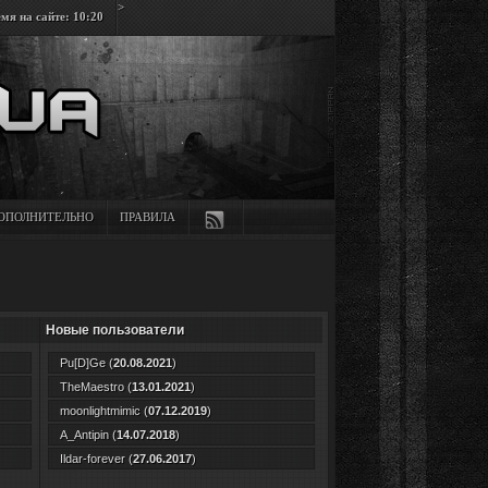
>
мя на сайте: 10:20
ОПОЛНИТЕЛЬНО
ПРАВИЛА
Новые пользователи
Pu[D]Ge
(
20.08.2021
)
TheMaestro
(
13.01.2021
)
moonlightmimic
(
07.12.2019
)
A_Antipin
(
14.07.2018
)
Ildar-forever
(
27.06.2017
)