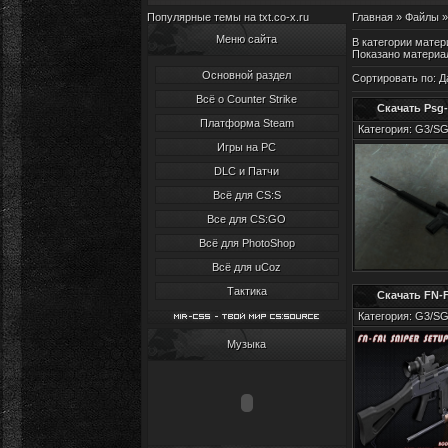
Популярные темы на txt.co-x.ru
Главная
»
Файлы
Меню сайта
В категории матер
Показано материа
Основной раздел
Сортировать по
:
Д
Всё о Counter Strike
Скачать Psg-
Платформа Steam
Категория: G3/SG-
Игры на PC
DLC и Патчи
Всё для CS:S
Все для CS:GO
Всё для PhotoShop
Всё для uCoz
Тактика
Скачать FN-F
Категория: G3/SG-
Музыка