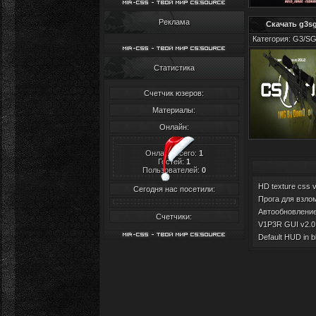
Реклама
Скачать g3sg
Категория: G3/SG-
Статистика
Счетчик юзеров:
Материалы:
Онлайн:
Онлайн всего:
1
Гостей:
1
Пользователей:
0
HD texture css 
Сегодня нас посетили:
Прога для взлом
Автообновление 
Счетчики:
V1P3R GUI v2.0 
Default HUD in b