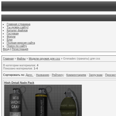
Главная страница
Ты нужен сайту!
Каталог файлов
Гостевая
Форум
Блог
Полная версия сайта
Поиск по сайту
Вход
|
Регистрация
Главная
»
Файлы
»
Модели оружия для css
» Grenades (гранаты) для css
В категории материалов
:
4
Показано материалов
:
1-4
Сортировать по
:
Дате
·
Названию
·
Рейтингу
·
Комментариям
·
Загрузкам
·
Просмо
High Detail Nade Pack