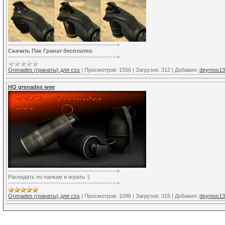
------------------------------------------------------>
Скачать Пак Гранат бесплатно
------------------------------------------------------>
Grenades (гранаты) для css
|
Просмотров:
1556
|
Загрузок:
312
|
Добавил:
deymos13
HQ grenades wee
------------------------------------------------------>
Раскидать по папкам и играть :)
------------------------------------------------------>
Grenades (гранаты) для css
|
Просмотров:
1096
|
Загрузок:
316
|
Добавил:
deymos13