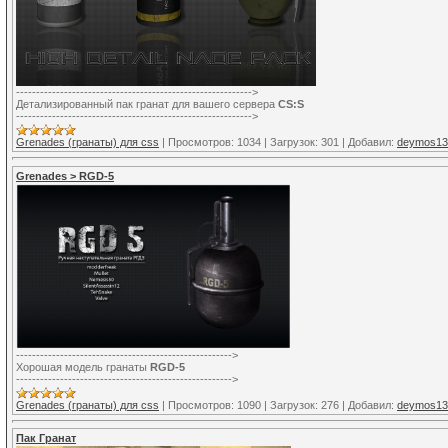
----------------------------------------------------------->
Детализированный пак гранат для вашего сервера
CS:S
----------------------------------------------------------->
Grenades (гранаты) для css
|
Просмотров:
1034
|
Загрузок:
301
|
Добавил:
deymos13
Grenades > RGD-5
------------------------------------------------------>
Хорошая модель гранаты
RGD-5
------------------------------------------------------>
Grenades (гранаты) для css
|
Просмотров:
1090
|
Загрузок:
276
|
Добавил:
deymos13
Пак Гранат