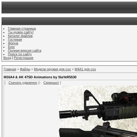
Главная страница
Ты нужен сайту!
Каталог файлов
Гостевая
Форум
Блог
Полная версия сайта
Поиск по сайту
Вход
|
Регистрация
Главная
»
Файлы
»
Модели оружия для css
»
M4A1 для css
M16A4 & AK 47SD Animations by SlaYeR5530
[ ·
Скачать удаленно
() ·
Скриншот
]