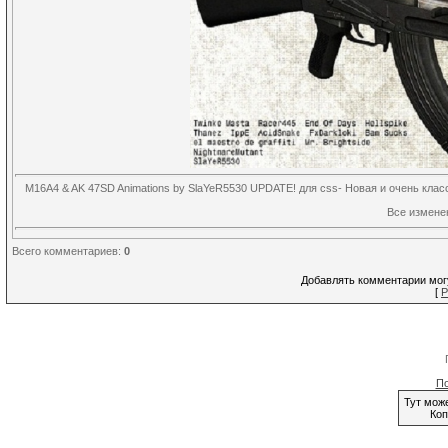
M16A4 & AK 47SD Animations by SlaYeR5530 UPDATE! для css- Новая и очень клас
Все измене
Всего комментариев
:
0
Добавлять комментарии могу
[
Р
По
Тут мож
Коп