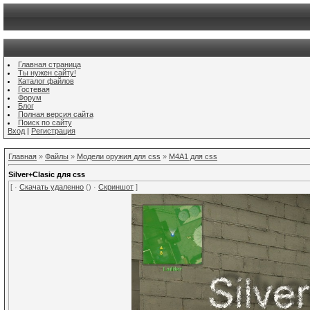
Главная страница
Ты нужен сайту!
Каталог файлов
Гостевая
Форум
Блог
Полная версия сайта
Поиск по сайту
Вход
|
Регистрация
Главная
»
Файлы
»
Модели оружия для css
»
M4A1 для css
Silver+Clasic для css
[ ·
Скачать удаленно
() ·
Скриншот
]