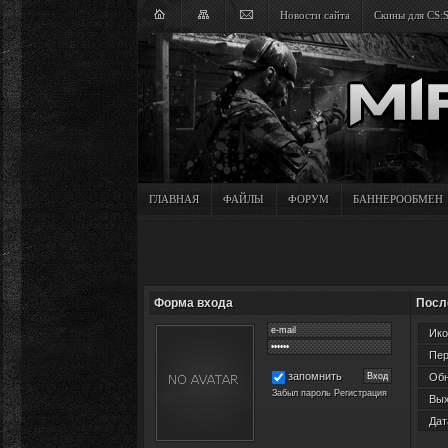
Новости сайта
Скины для CS:
ГЛАВНАЯ
ФАЙЛЫ
ФОРУМ
БАННЕРООБМЕН
Форма входа
Посл
Ико
Пер
запомнить
Обн
Забыл пароль
Регистрация
Вых
Дат