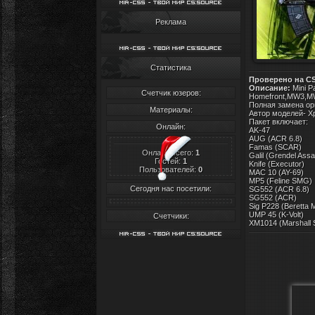
Реклама
Статистика
Проверено на C
Описание:
Mini P
Счетчик юзеров:
Homefront,MW3,M
Полная замена ор
Материалы:
Автор моделей- Xp
Пакет включает:
Онлайн:
AK-47
AUG (ACR 6.8)
Famas (SCAR)
Онлайн всего:
1
Galil (Grendel Assau
Гостей:
1
Knife (Executor)
Пользователей:
0
MAC 10 (AY-69)
MP5 (Feline SMG)
Сегодня нас посетили:
SG552 (ACR 6.8)
SG552 (ACR)
Sig P228 (Beretta 
UMP 45 (K-Volt)
Счетчики:
XM1014 (Marshall 