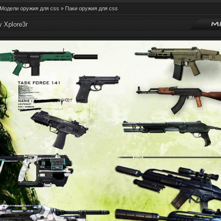
Модели оружия для css
»
Паки оружия для css
y Xplore3r