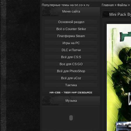
Популярные темы на txt.co-x.ru
Главная
»
Файлы
»
Меню сайта
Mini Pack B
Основной раздел
Всё о Counter Strike
Платформа Steam
Игры на PC
DLC и Патчи
Всё для CS:S
Все для CS:GO
Всё для PhotoShop
Всё для uCoz
Тактика
Музыка