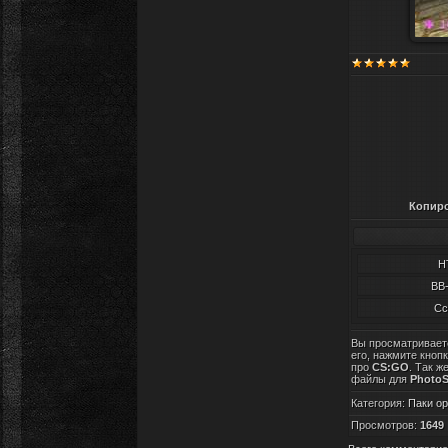
Копиро
H
BB
Сс
Вы просматривае
его, нажмите кноп
про
CS:GO
. Так ж
файлы для
Photo
Категория
:
Паки ор
Просмотров
:
1649