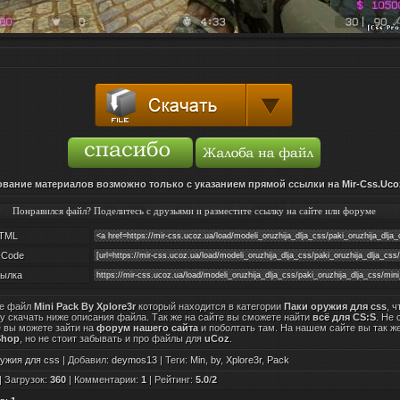
вание материалов возможно только с указанием прямой ссылки на
Mir-Css.Uco
Понравился файл? Поделитесь с друзьями и разместите ссылку на сайте или форуме
TML
-Code
ылка
те файл
Mini Pack By Xplore3r
который находится в категории
Паки оружия для css
, 
ку скачать ниже описания файла. Так же на сайте вы сможете найти
всё для CS:S
. Не 
е вы можете зайти на
форум нашего сайта
и поболтать там. На нашем сайте вы так ж
Shop
, но не стоит забывать и про файлы для
uCoz
.
ужия для css
|
Добавил
:
deymos13
|
Теги
:
Min
,
by
,
Xplore3r
,
Pack
|
Загрузок
:
360
|
Комментарии
:
1
|
Рейтинг
:
5.0
/
2