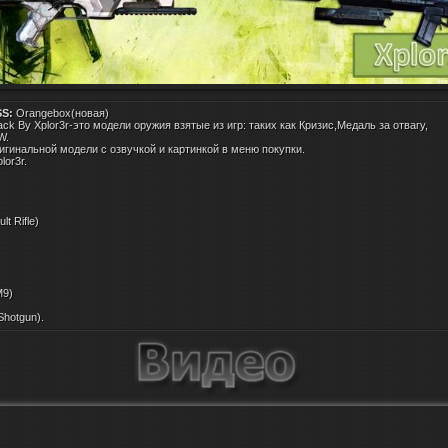
SS:
Orangebox(новая)
ack By Xplor3r-это модели оружия взятые из игр: таких как Кризис,Медаль за отвагу,
W.
игинальной модели с озвучкой и картинкой в меню покупки.
lor3r.
lt Rifle)
M9)
Shotgun).