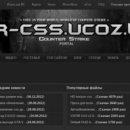
S
Игры для PC
Карты
Steam
PhotoShop
uCoz
FAQ
Текущее врем
ВИДЕО
ГОСТЕВАЯ
ТОП САЙТОВ
БЛОГ
СТАТЬИ
ПОИСК
ДО
едние новости
Популярные файлы
нки уровня мас... (
06.12.2012
)
HD texture css... (
Скачан 4079 раз
)
вое обновление... (
28.08.2012
)
Прога для взло... (
Скачан 3640 раз
)
овление css до... (
28.08.2012
)
Автообновление... (
Скачан 2408 раз
)
од CS:GO сверш... (
24.08.2012
)
V1P3R GUI v2.0... (
Скачан 2203 раз
)
а выхода GTA V... (
24.08.2012
)
Default HUD in... (
Скачан 1759 раз
)