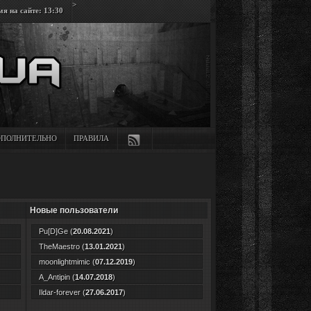
>
я на сайте: 13:30
ПОЛНИТЕЛЬНО
ПРАВИЛА
Новые пользователи
Pu[D]Ge
(
20.08.2021
)
TheMaestro
(
13.01.2021
)
moonlightmimic
(
07.12.2019
)
A_Antipin
(
14.07.2018
)
Ildar-forever
(
27.06.2017
)