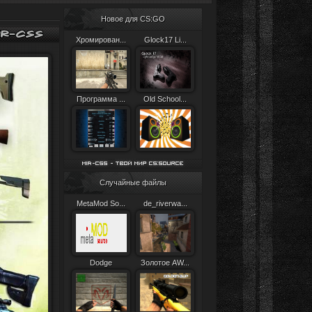
Новое для CS:GO
Хромирован...
Glock17 Li...
Программа ...
Old School...
Случайные файлы
MetaMod So...
de_riverwa...
Dodge
Золотое AW...