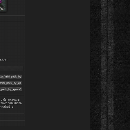
z.Ua
!
что бы скачать
стоит забывать
е найдёте