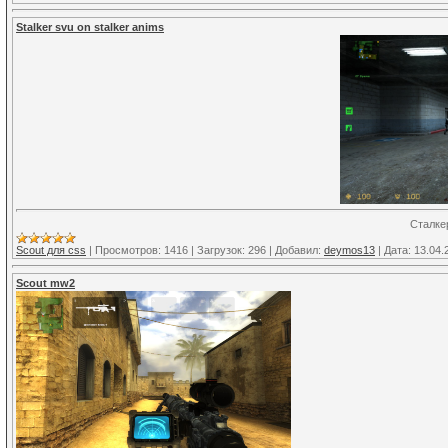
Stalker svu on stalker anims
Сталке
Scout для css
|
Просмотров:
1416
|
Загрузок:
296
|
Добавил:
deymos13
|
Дата:
13.04.
Scout mw2