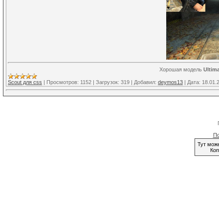
Хорошая модель
Ultima
Scout для css
|
Просмотров:
1152
|
Загрузок:
319
|
Добавил:
deymos13
|
Дата:
18.01.
По
Тут мож
Коп