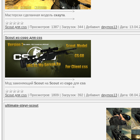
------------------------------------------------------>
Мастерски сделанная модель
скаута
.
------------------------------------------------------>
Scout для css
|
Просмотров:
1387
|
Загрузок:
344
|
Добавил:
deymos13
|
Дата:
13.04.
Scout из csgo для css
------------------------------------------------------>
Мод заменяющий
Scout
на
Scout
из
csgo
для
css
------------------------------------------------------>
Scout для css
|
Просмотров:
1809
|
Загрузок:
392
|
Добавил:
deymos13
|
Дата:
08.04.
ultimate-steyr-scout