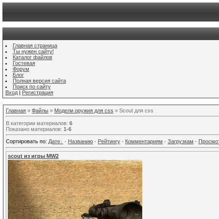
Главная страница
Ты нужен сайту!
Каталог файлов
Гостевая
Форум
Блог
Полная версия сайта
Поиск по сайту
Вход
|
Регистрация
Главная
»
Файлы
»
Модели оружия для css
» Scout для css
В категории материалов
:
6
Показано материалов
:
1-6
Сортировать по
:
Дате
·
Названию
·
Рейтингу
·
Комментариям
·
Загрузкам
·
Просмо
scout из игры MW2