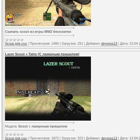
------------------------------------------------------>
Скачать scout из игры MW2 бесплатно
------------------------------------------------------>
Scout для css
|
Просмотров:
1480
|
Загрузок:
291
|
Добавил:
deymos13
|
Дата:
13.04.
Lazer Scout + Tatto (С лазерным прицелом)
------------------------------------------------------>
Модель
Scout
с
лазерным прицелом
------------------------------------------------------>
Scout для css
|
Просмотров:
1872
|
Загрузок:
323
|
Добавил:
deymos13
|
Дата:
13.04.