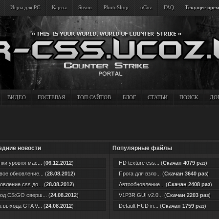
Игры для PC
Карты
Steam
PhotoShop
uCoz
FAQ
Текущее время
ВИДЕО
ГОСТЕВАЯ
ТОП САЙТОВ
БЛОГ
СТАТЬИ
ПОИСК
ДО
едние новости
Популярные файлы
ки уровня мас... (
06.12.2012
)
HD texture css... (
Скачан 4079 раз
)
ое обновление... (
28.08.2012
)
Прога для взло... (
Скачан 3640 раз
)
вление css до... (
28.08.2012
)
Автообновление... (
Скачан 2408 раз
)
од CS:GO сверш... (
24.08.2012
)
V1P3R GUI v2.0... (
Скачан 2203 раз
)
 выхода GTA V... (
24.08.2012
)
Default HUD in... (
Скачан 1759 раз
)