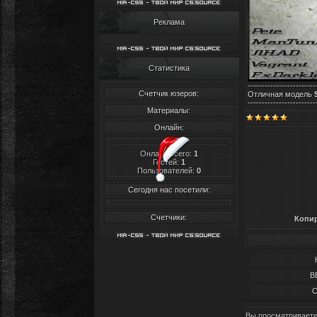
Реклама
Статистика
------------------------
Счетчик юзеров:
Отличная модель
S
------------------------
Материалы:
Онлайн:
Онлайн всего:
1
Гостей:
1
Пользователей:
0
Сегодня нас посетили:
Счетчики:
Копир
B
С
Вы просматривает