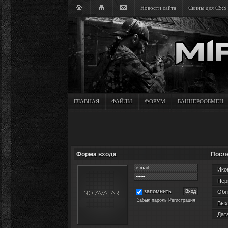
Новости сайта
Скины для CS:S
ГЛАВНАЯ
ФАЙЛЫ
ФОРУМ
БАННЕРООБМЕН
Форма входа
Посл
Икон
Перв
запомнить
Обно
Забыл пароль
Регистрация
Вых
Дата