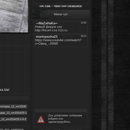
Мини-чат
oz.Ua
!
Для добавления сообщения
войдите
или
зарегистрируйтесь
.
ать его, нажмите