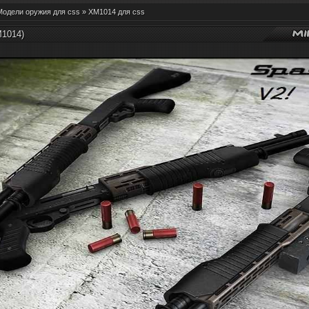
Модели оружия для css
»
XM1014 для css
1014)