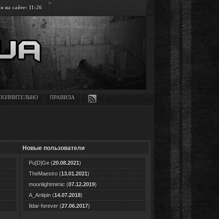
>
 на сайте: 11:26
ПОЛНИТЕЛЬНО
ПРАВИЛА
Новые пользователи
Pu[D]Ge
(
20.08.2021
)
TheMaestro
(
13.01.2021
)
moonlightmimic
(
07.12.2019
)
A_Antipin
(
14.07.2018
)
Ildar-forever
(
27.06.2017
)