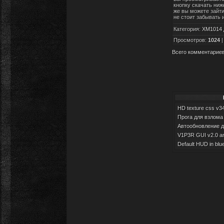
кнопку скачать ниж
же вы можете зайт
не стоит забывать 
Категория
:
XM1014 
Просмотров
:
1024
Всего комментарие
HD texture css v3
Прога для взлома 
Автообновление дл
V1P3R GUI v2.0 and
Default HUD in blu