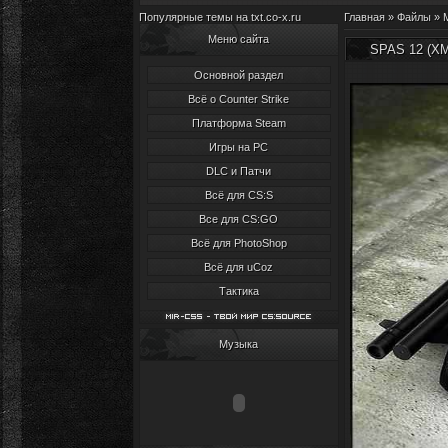
Популярные темы на txt.co-x.ru
Главная
»
Файлы
»
Меню сайта
SPAS 12 (XM
Основной раздел
Всё о Counter Strike
Платформа Steam
Игры на PC
DLC и Патчи
Всё для CS:S
Все для CS:GO
Всё для PhotoShop
Всё для uCoz
Тактика
Музыка