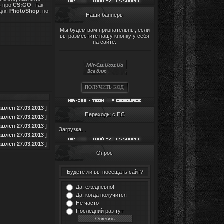
ь про
CS:GO
. Так
 для
PhotoShop
, но
Наши баннеры
Мы будем вам признательны, если
вы разместите нашу кнопку у себя
на сайте.
ПОЛУЧИТЬ КОД
влен 27.03.2013
]
Переходы с ПС
влен 27.03.2013
]
влен 27.03.2013
]
Загрузка...
влен 27.03.2013
]
влен 27.03.2013
]
Опрос
Будете ли вы посещать сайт?
Да, ежедневно!
Да, когда получится
Не часто
Последний раз тут