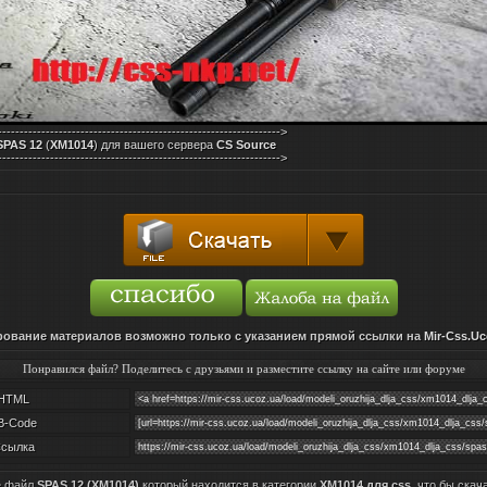
----------------------------------------------------------------->
PAS 12
(
XM1014
) для вашего сервера
CS Source
----------------------------------------------------------------->
ование материалов возможно только с указанием прямой ссылки на
Mir-Css.Uc
Понравился файл? Поделитесь с друзьями и разместите ссылку на сайте или форуме
HTML
B-Code
сылка
е файл
SPAS 12 (XM1014)
который находится в категории
XM1014 для css
, что бы скач