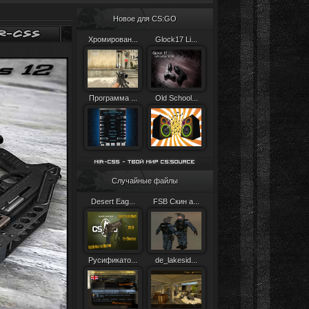
Новое для CS:GO
Хромирован...
Glock17 Li...
Программа ...
Old School...
Случайные файлы
Desert Eag...
FSB Скин а...
Русификато...
de_lakesid...