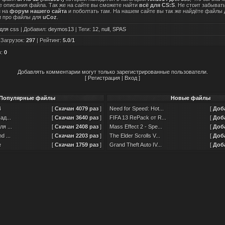
е описания файла. Так же на сайте вы сможете найти
всё для CS:S
. Не стоит забыват
и на
форум нашего сайта
и поболтать там. На нашем сайте вы так же найдёте файлы
и про файлы для
uCoz
.
для css
|
Добавил
:
deymos13
|
Теги
:
12
,
null
,
SPAS
|
Загрузок
:
297
|
Рейтинг
:
5.0
/
1
в
:
0
Добавлять комментарии могут только зарегистрированные пользователи.
[
Регистрация
|
Вход
]
Популярные файлы
Новые файлы
4
[
Скачан 4079 раз
]
Need for Speed: Hot...
[
Доба
ад...
[
Скачан 3640 раз
]
FIFA 13 RePack от R...
[
Доба
я ...
[
Скачан 2408 раз
]
Mass Effect 2 - Spe...
[
Доба
 ...
[
Скачан 2203 раз
]
The Elder Scrolls V...
[
Доба
e
[
Скачан 1759 раз
]
Grand Theft Auto IV...
[
Доба