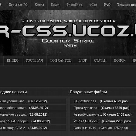
S
Игры для PC
Карты
Steam
PhotoShop
uCoz
FAQ
Текущее вре
ВИДЕО
ГОСТЕВАЯ
ТОП САЙТОВ
БЛОГ
СТАТЬИ
ПОИСК
Д
едние новости
Популярные файлы
нки уровня мас... (
06.12.2012
)
HD texture css... (
Скачан 4079 раз
)
вое обновление... (
28.08.2012
)
Прога для взло... (
Скачан 3640 раз
)
овление css до... (
28.08.2012
)
Автообновление... (
Скачан 2408 раз
)
од CS:GO сверш... (
24.08.2012
)
V1P3R GUI v2.0... (
Скачан 2203 раз
)
а выхода GTA V... (
24.08.2012
)
Default HUD in... (
Скачан 1759 раз
)