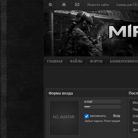
Новости сайта
Скины для CS:
ГЛАВНАЯ
ФАЙЛЫ
ФОРУМ
БАННЕРООБМЕН
Форма входа
Посл
Ико
Пер
запомнить
Обн
Забыл пароль
Регистрация
Вых
Дат