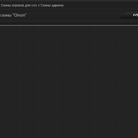
»
Скины игроков для css
»
Скины админа
 скины "Omon"