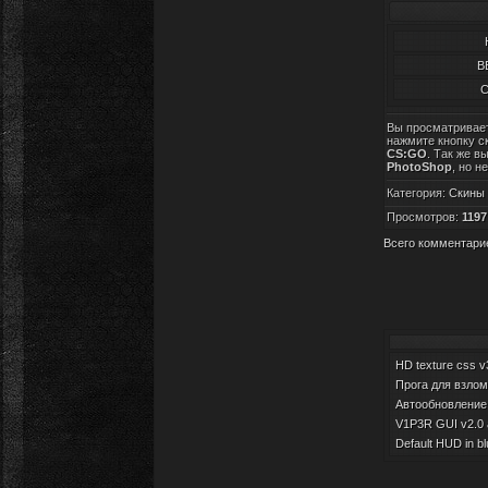
B
С
Вы просматривае
нажмите кнопку с
CS:GO
. Так же в
PhotoShop
, но н
Категория
:
Скины
Просмотров
:
1197
Всего комментари
HD texture css v
Прога для взлома
Автообновление д
V1P3R GUI v2.0 a
Default HUD in bl