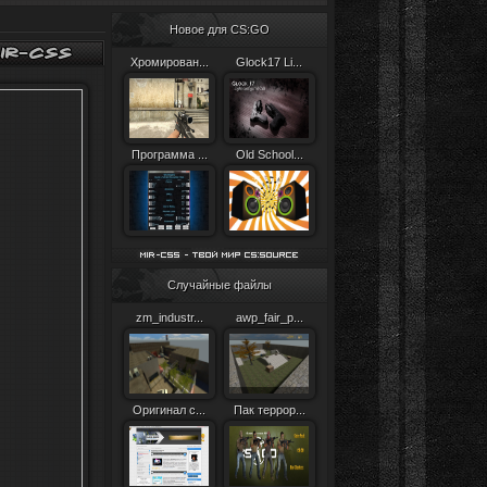
Новое для CS:GO
Хромирован...
Glock17 Li...
Программа ...
Old School...
Случайные файлы
zm_industr...
awp_fair_p...
Оригинал c...
Пак террор...