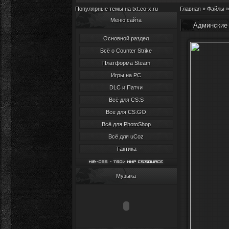
Популярные темы на txt.co-x.ru
Главная
»
Файлы
Меню сайта
Админские
Основной раздел
Всё о Counter Strike
Платформа Steam
Игры на PC
DLC и Патчи
Всё для CS:S
Все для CS:GO
Всё для PhotoShop
Всё для uCoz
Тактика
Музыка