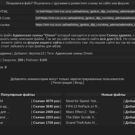
Понравился файл? Поделитесь с друзьями и разместите ссылку на сайте или форуме
HTML
B-Code
сылка
те файл
Админские скины "Omon"
который находится в категории
Скины админа
, 
качать ниже описания файла. Так же на сайте вы сможете найти
всё для CS:S
. Не сто
ы можете зайти на
форум нашего сайта
и поболтать там. На нашем сайте вы так же н
е стоит забывать и про файлы для
uCoz
.
 админа
|
Добавил
:
deymos13
|
Теги
:
Админские скины Omon
|
Загрузок
:
259
|
Рейтинг
:
0.0
/
0
ев
:
0
Добавлять комментарии могут только зарегистрированные пользователи.
[
Регистрация
|
Вход
]
Популярные файлы
Новые файлы
34
[
Скачан 4079 раз
]
Need for Speed: Hot...
[
Добав
 ад...
[
Скачан 3640 раз
]
FIFA 13 RePack от R...
[
Добав
ля ...
[
Скачан 2408 раз
]
Mass Effect 2 - Spe...
[
Добав
nd ...
[
Скачан 2203 раз
]
The Elder Scrolls V...
[
Добав
ue
[
Скачан 1759 раз
]
Grand Theft Auto IV...
[
Добав