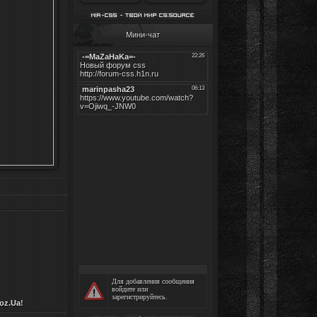
Мини-чат
Для добавления сообщения
войдите
или
зарегистрируйтесь
.
oz.Ua
!