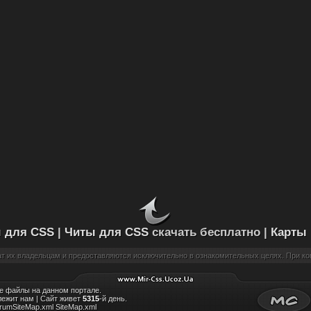
 для CSS
|
Читы для CSS
скачать бесплатно |
Карты
 их владельцам и предоставляются исключительно в ознакомительных целях. При коп
 файлы на данном портале.
лежит нам |
Сайт живет
5315
-й день.
rumSiteMap.xml
SiteMap.xml