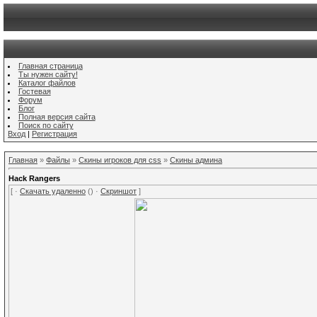
Главная страница
Ты нужен сайту!
Каталог файлов
Гостевая
Форум
Блог
Полная версия сайта
Поиск по сайту
Вход
|
Регистрация
Главная
»
Файлы
»
Скины игроков для css
»
Скины админа
Hack Rangers
[ ·
Скачать удаленно
() ·
Скриншот
]