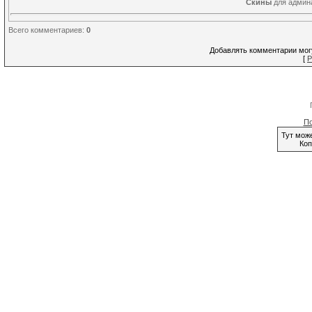
Скины
для админа
Всего комментариев
:
0
Добавлять комментарии могу
[
Р
По
Тут мож
Коп