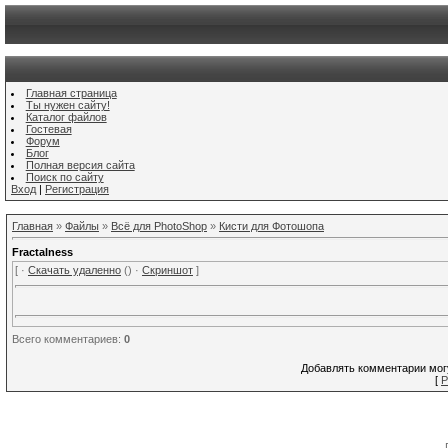
Главная страница
Ты нужен сайту!
Каталог файлов
Гостевая
Форум
Блог
Полная версия сайта
Поиск по сайту
Вход
|
Регистрация
Главная
»
Файлы
»
Всё для PhotoShop
»
Кисти для Фотошопа
Fractalness
[ ·
Скачать удаленно
() ·
Скриншот
]
Всего комментариев
:
0
Добавлять комментарии могу
[
Р