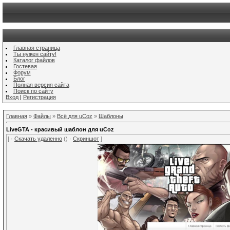
Главная страница
Ты нужен сайту!
Каталог файлов
Гостевая
Форум
Блог
Полная версия сайта
Поиск по сайту
Вход
|
Регистрация
Главная
»
Файлы
»
Всё для uCoz
»
Шаблоны
LiveGTA - красивый шаблон для uCoz
[ ·
Скачать удаленно
() ·
Скриншот
]