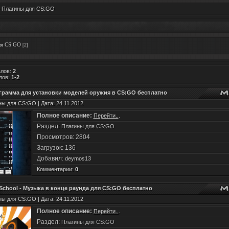
 Плагины для CS:GO
ля CS:GO
[2]
алов
:
2
лов
:
1-2
грамма для установки моделей оружия в CS:GO бесплатно
ны для CS:GO | Дата: 24.11.2012
Полное описание:
Перейти..
.
Раздел:
Плагины для CS:GO
Просмотров: 2804
Загрузок: 136
Добавил:
deymos13
Комментарии:
0
School - Музыка в конце раунда для CS:GO бесплатно
ны для CS:GO | Дата: 24.11.2012
Полное описание:
Перейти..
.
Раздел:
Плагины для CS:GO