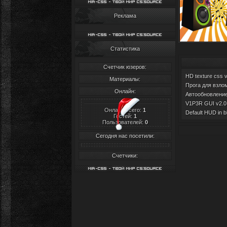
Реклама
Статистика
Счетчик юзеров:
HD texture css 
Материалы:
Прога для взлом
Онлайн:
Автообновление 
V1P3R GUI v2.0 
Онлайн всего:
1
Default HUD in b
Гостей:
1
Пользователей:
0
Сегодня нас посетили:
Счетчики: