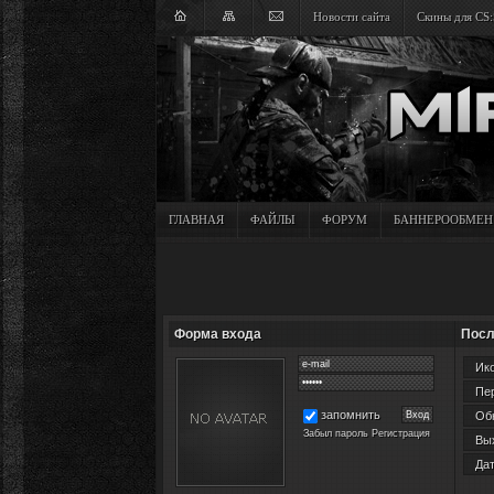
Новости сайта
Скины для CS:
ГЛАВНАЯ
ФАЙЛЫ
ФОРУМ
БАННЕРООБМЕН
Форма входа
Посл
Ико
Пер
запомнить
Обн
Забыл пароль
Регистрация
Вых
Дат