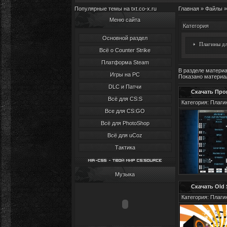
Популярные темы на txt.co-x.ru
Главная
»
Файлы
»
Меню сайта
Категория
Основной раздел
Плагины д
Всё о Counter Strike
Платформа Steam
В разделе матери
Игры на PC
Показано материа
DLC и Патчи
Скачать Про
Всё для CS:S
Категория: Плаги
Все для CS:GO
Всё для PhotoShop
Всё для uCoz
Тактика
Музыка
Скачать Old 
Категория: Плаги