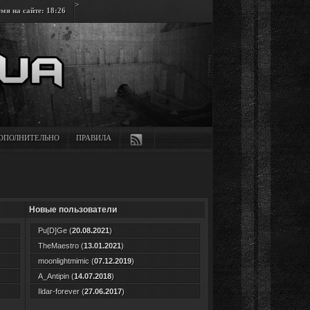
>
мя на сайте: 18:26
ОПОЛНИТЕЛЬНО
ПРАВИЛА
Новые пользователи
Pu[D]Ge
(
20.08.2021
)
TheMaestro
(
13.01.2021
)
moonlightmimic
(
07.12.2019
)
A_Antipin
(
14.07.2018
)
Ildar-forever
(
27.06.2017
)