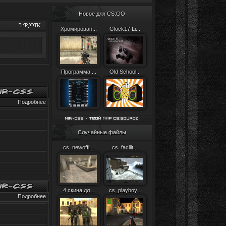
Новое для CS:GO
Хромирован...
Glock17 Li...
Программа ...
Old School...
Подробнее
Случайные файлы
cs_newoffi...
cs_facilit...
4 скина дл...
cs_playboy...
Подробнее