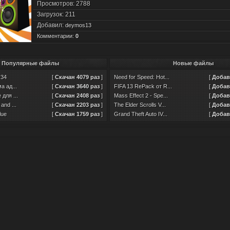
Просмотров: 2788
Загрузок: 211
Добавил:
deymos13
Комментарии:
0
Популярные файлы
Новые файлы
v34
[
Скачан 4079 раз
]
Need for Speed: Hot...
[
Добавл
а ад...
[
Скачан 3640 раз
]
FIFA 13 RePack от R...
[
Добавл
для ...
[
Скачан 2408 раз
]
Mass Effect 2 - Spe...
[
Добавл
and ...
[
Скачан 2203 раз
]
The Elder Scrolls V...
[
Добавл
lue
[
Скачан 1759 раз
]
Grand Theft Auto IV...
[
Добавл