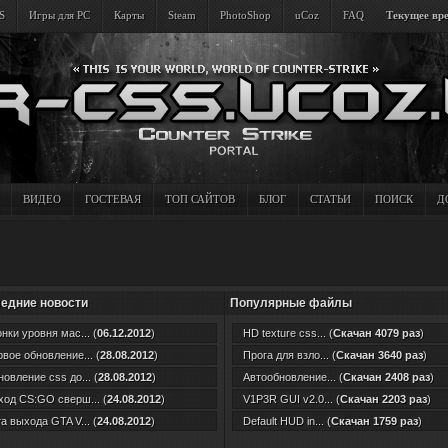
S
Игры для PC
Карты
Steam
PhotoShop
uCoz
FAQ
Текущее вре
ВИДЕО
ГОСТЕВАЯ
ТОП САЙТОВ
БЛОГ
СТАТЬИ
ПОИСК
Д
едние новости
Популярные файлы
нки уровня мас... (
06.12.2012
)
HD texture css... (
Скачан 4079 раз
)
вое обновление... (
28.08.2012
)
Прога для взло... (
Скачан 3640 раз
)
овление css до... (
28.08.2012
)
Автообновление... (
Скачан 2408 раз
)
од CS:GO сверш... (
24.08.2012
)
V1P3R GUI v2.0... (
Скачан 2203 раз
)
а выхода GTA V... (
24.08.2012
)
Default HUD in... (
Скачан 1759 раз
)