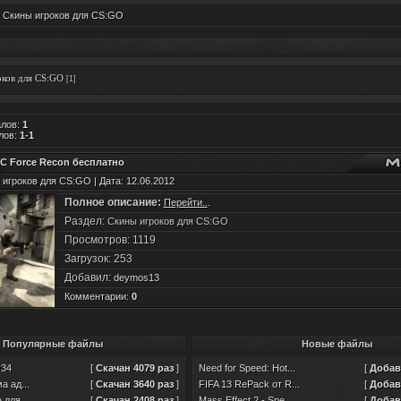
 Скины игроков для CS:GO
ков для CS:GO
[1]
алов
:
1
лов
:
1-1
C Force Recon бесплатно
 игроков для CS:GO | Дата: 12.06.2012
Полное описание:
Перейти..
.
Раздел:
Скины игроков для CS:GO
Просмотров: 1119
Загрузок: 253
Добавил:
deymos13
Комментарии:
0
Популярные файлы
Новые файлы
v34
[
Скачан 4079 раз
]
Need for Speed: Hot...
[
Добавл
а ад...
[
Скачан 3640 раз
]
FIFA 13 RePack от R...
[
Добавл
для ...
[
Скачан 2408 раз
]
Mass Effect 2 - Spe...
[
Добавл