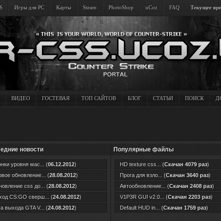
S
Игры для PC
Карты
Steam
PhotoShop
uCoz
FAQ
Текущее вре
ВИДЕО
ГОСТЕВАЯ
ТОП САЙТОВ
БЛОГ
СТАТЬИ
ПОИСК
Д
едние новости
Популярные файлы
нки уровня мас... (
06.12.2012
)
HD texture css... (
Скачан 4079 раз
)
вое обновление... (
28.08.2012
)
Прога для взло... (
Скачан 3640 раз
)
овление css до... (
28.08.2012
)
Автообновление... (
Скачан 2408 раз
)
од CS:GO сверш... (
24.08.2012
)
V1P3R GUI v2.0... (
Скачан 2203 раз
)
а выхода GTA V... (
24.08.2012
)
Default HUD in... (
Скачан 1759 раз
)