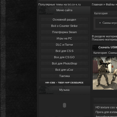
Популярные темы на txt.co-x.ru
Главная
»
Файлы
»
Меню сайта
Категория
Основной раздел
Скины игро
Всё о Counter Strike
Платформа Steam
В разделе матери
Игры на PC
Показано материа
DLC и Патчи
Скачать USM
Всё для CS:S
Категория: Скины
Все для CS:GO
Всё для PhotoShop
Всё для uCoz
Тактика
Музыка
HD texture css 
Прога для взлом
Автообновление 