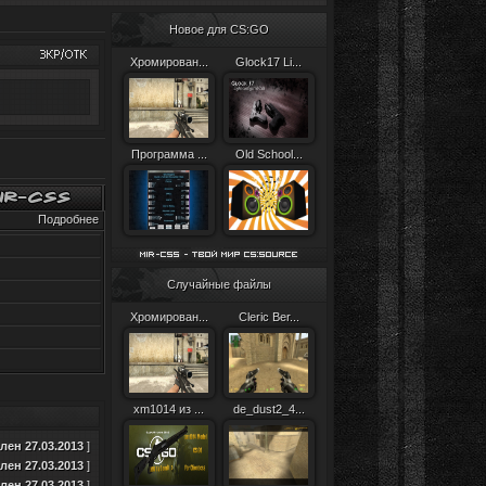
Новое для CS:GO
Хромирован...
Glock17 Li...
Программа ...
Old School...
Подробнее
Случайные файлы
Хромирован...
Cleric Ber...
xm1014 из ...
de_dust2_4...
ен 27.03.2013
]
ен 27.03.2013
]
ен 27.03.2013
]