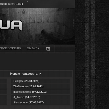
>
мя на сайте: 16:32
ОПОЛНИТЕЛЬНО
ПРАВИЛА
Новые пользователи
Pu[D]Ge
(
20.08.2021
)
TheMaestro
(
13.01.2021
)
moonlightmimic
(
07.12.2019
)
A_Antipin
(
14.07.2018
)
Ildar-forever
(
27.06.2017
)