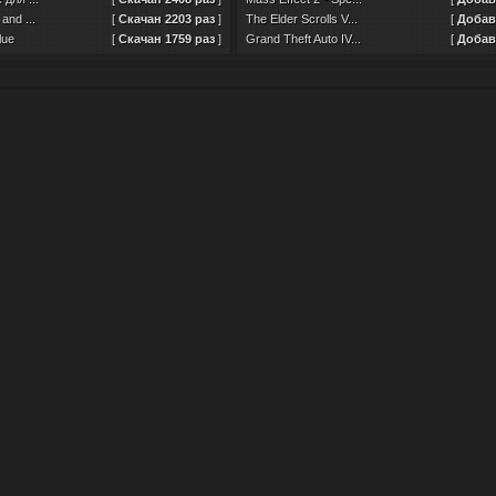
and ...
[
Скачан 2203 раз
]
The Elder Scrolls V...
[
Добавл
lue
[
Скачан 1759 раз
]
Grand Theft Auto IV...
[
Добавл