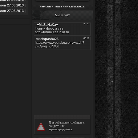
ен 27.03.2013
]
ен 27.03.2013
]
Мини-чат
Для добавления сообщения
войдите
или
зарегистрируйтесь
.