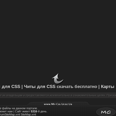
 для CSS
|
Читы для CSS
скачать бесплатно |
Карты
 их владельцам и предоставляются исключительно в ознакомительных целях. При коп
 файлы на данном портале.
лежит нам |
Сайт живет
5316
-й день.
rumSiteMap.xml
SiteMap.xml