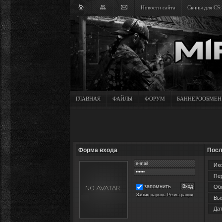
Новости сайта
Скины для CS:
ГЛАВНАЯ
ФАЙЛЫ
ФОРУМ
БАННЕРООБМЕН
Форма входа
Посл
Ико
Пер
запомнить
Обн
Забыл пароль
Регистрация
Вых
Дат