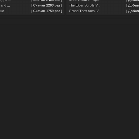
and ...
[
Скачан 2203 раз
]
The Elder Scrolls V...
[
Добавл
lue
[
Скачан 1759 раз
]
Grand Theft Auto IV...
[
Добавл