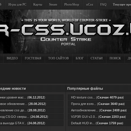
S
Игры для PC
Карты
Steam
PhotoShop
uCoz
FAQ
Текущее вре
ВИДЕО
ГОСТЕВАЯ
ТОП САЙТОВ
БЛОГ
СТАТЬИ
ПОИСК
Д
едние новости
Популярные файлы
нки уровня мас... (
06.12.2012
)
HD texture css... (
Скачан 4079 раз
)
вое обновление... (
28.08.2012
)
Прога для взло... (
Скачан 3640 раз
)
овление css до... (
28.08.2012
)
Автообновление... (
Скачан 2408 раз
)
од CS:GO сверш... (
24.08.2012
)
V1P3R GUI v2.0... (
Скачан 2203 раз
)
а выхода GTA V... (
24.08.2012
)
Default HUD in... (
Скачан 1759 раз
)