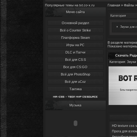
Популярные темы на txt.co-x.ru
Главная
»
Файлы
»
Меню сайта
Категория
Основной раздел
Звуки для c
Всё о Counter Strike
Платформа Steam
В разделе матери
Игры на PC
Показано материа
DLC и Патчи
Скачать Рад
Всё для CS:S
Категория: Звуки 
Все для CS:GO
Всё для PhotoShop
Всё для uCoz
Тактика
Музыка
HD texture css 
Прога для взлом
Автообновление 