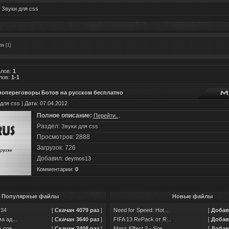
 Звуки для css
ss
[1]
алов
:
1
лов
:
1-1
иопереговоры Ботов на русском бесплатно
для css | Дата: 07.04.2012
Полное описание:
Перейти..
.
Раздел:
Звуки для css
Просмотров: 2888
Загрузок: 726
Добавил:
deymos13
Комментарии:
0
Популярные файлы
Новые файлы
v34
[
Скачан 4079 раз
]
Need for Speed: Hot...
[
Добавл
а ад...
[
Скачан 3640 раз
]
FIFA 13 RePack от R...
[
Добавл
для ...
[
Скачан 2408 раз
]
Mass Effect 2 - Spe...
[
Добавл