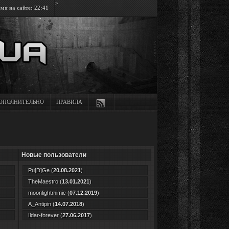
>
мя на сайте: 22:41
ОПОЛНИТЕЛЬНО
ПРАВИЛА
Новые пользователи
Pu[D]Ge
(
20.08.2021
)
TheMaestro
(
13.01.2021
)
moonlightmimic
(
07.12.2019
)
A_Antipin
(
14.07.2018
)
Ildar-forever
(
27.06.2017
)