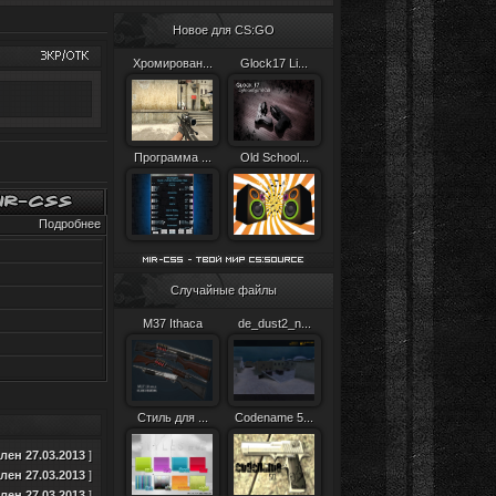
Новое для CS:GO
Хромирован...
Glock17 Li...
Программа ...
Old School...
Подробнее
Случайные файлы
M37 Ithaca
de_dust2_n...
Стиль для ...
Codename 5...
ен 27.03.2013
]
ен 27.03.2013
]
ен 27.03.2013
]