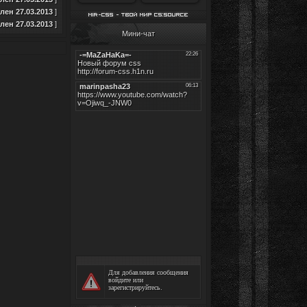
ен 27.03.2013
]
ен 27.03.2013
]
Мини-чат
Для добавления сообщения
войдите
или
зарегистрируйтесь
.