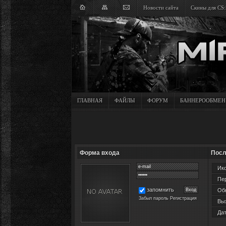
Новости сайта
Скины для CS:
ГЛАВНАЯ
ФАЙЛЫ
ФОРУМ
БАННЕРООБМЕН
Форма входа
Посл
Ико
Пер
запомнить
Обн
Забыл пароль
Регистрация
Вых
Дат